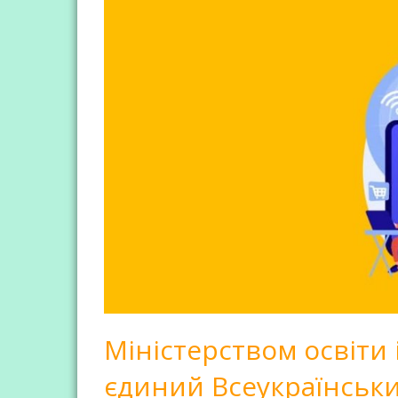
Міністерством освіти
єдиний Всеукраїнський