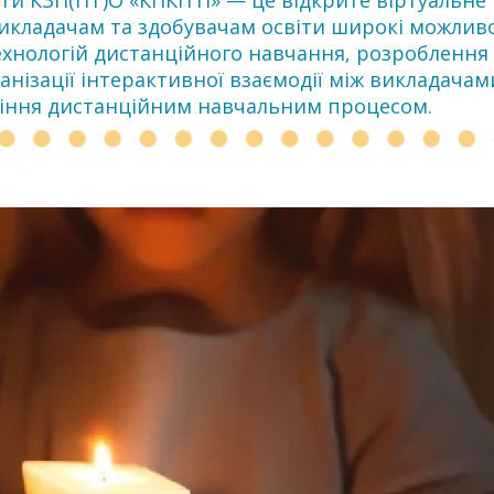
іти КЗП(ПТ)О «КПКІТП» — це відкрите віртуальне
икладачам та здобувачам освіти широкі можливо
хнологій дистанційного навчання, розроблення 
анізації інтерактивної взаємодії між викладачам
вління дистанційним навчальним процесом.